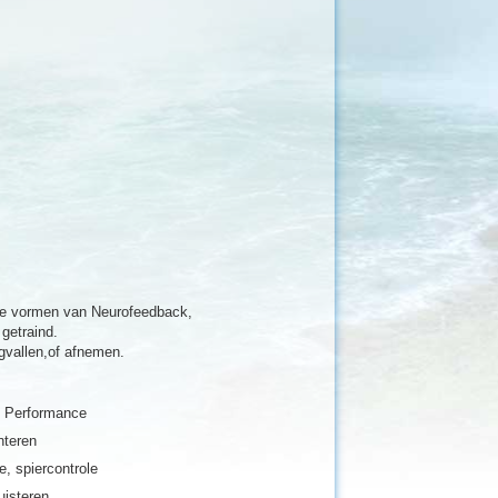
ere vormen van Neurofeedback,
getraind.
gvallen,of afnemen.
k Performance
nteren
e, spiercontrole
uisteren