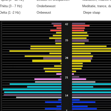
Thèta (3 - 7 Hz)
Onderbewust
Meditatie, trance, 
Delta (1 -2 Hz)
Onbewust
Diepe slaap