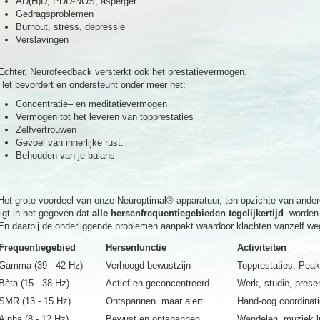
AD(H)D, PDD-NOS, asperger
Gedragsproblemen
Burnout, stress, depressie
Verslavingen
Echter, Neurofeedback versterkt ook het prestatievermogen.
Het bevordert en ondersteunt onder meer het:
Concentratie– en meditatievermogen
Vermogen tot het leveren van topprestaties
Zelfvertrouwen
Gevoel van innerlijke rust.
Behouden van je balans
Het grote voordeel van onze Neuroptimal® apparatuur, ten opzichte van and
ligt in het gegeven dat
alle hersenfrequentiegebieden tegelijkertijd
worden 
En daarbij de onderliggende problemen aanpakt waardoor klachten vanzelf we
Frequentiegebied
Hersenfunctie
Activiteiten
Gamma (39 - 42 Hz)
Verhoogd bewustzijn
Topprestaties, Pea
Bèta (15 - 38 Hz)
Actief en geconcentreerd
Werk, studie, prese
SMR (13 - 15 Hz)
Ontspannen maar alert
Hand-oog coordinati
Alpha (8 - 12 Hz)
Bewust en ontspannen
Wandelen, muziek l