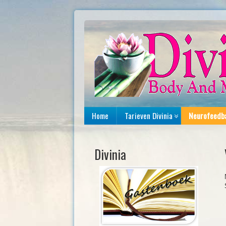
Home
Tarieven Divinia
Neurofeedb
Divinia