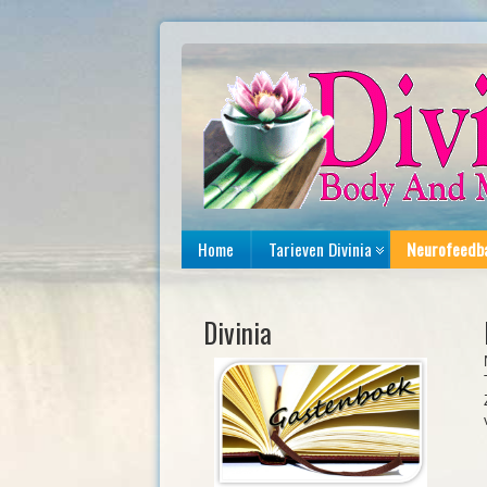
Home
Tarieven Divinia
Neurofeedb
Divinia